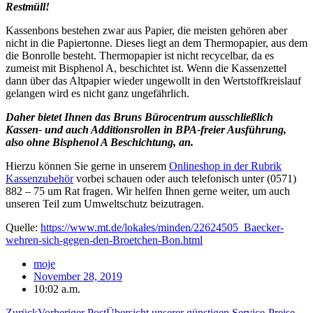
Restmüll!
Kassenbons bestehen zwar aus Papier, die meisten gehören aber
nicht in die Papiertonne. Dieses liegt an dem Thermopapier, aus dem
die Bonrolle besteht. Thermopapier ist nicht recycelbar, da es
zumeist mit Bisphenol A, beschichtet ist. Wenn die Kassenzettel
dann über das Altpapier wieder ungewollt in den Wertstoffkreislauf
gelangen wird es nicht ganz ungefährlich.
Daher bietet Ihnen das Bruns Bürocentrum ausschließlich
Kassen- und auch Additionsrollen in BPA-freier Ausführung,
also ohne Bisphenol A Beschichtung, an.
Hierzu können Sie gerne in unserem
Onlineshop in der Rubrik
Kassenzubehör
vorbei schauen oder auch telefonisch unter (0571)
882 – 75 um Rat fragen. Wir helfen Ihnen gerne weiter, um auch
unseren Teil zum Umweltschutz beizutragen.
Quelle:
https://www.mt.de/lokales/minden/22624505_Baecker-
wehren-sich-gegen-den-Broetchen-Bon.html
moje
November 28, 2019
10:02 a.m.
Zurück
Vorheriger Post
Übersicht unserer günstigen Service-Preise