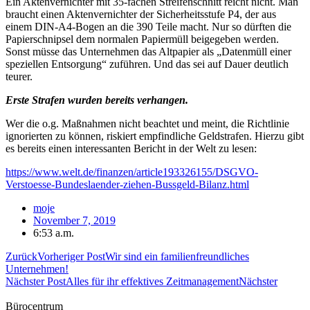
Ein Aktenvernichter mit 35-fachen Streifenschnitt reicht nicht. Man
braucht einen Aktenvernichter der Sicherheitsstufe P4, der aus
einem DIN-A4-Bogen an die 390 Teile macht. Nur so dürften die
Papierschnipsel dem normalen Papiermüll beigegeben werden.
Sonst müsse das Unternehmen das Altpapier als „Datenmüll einer
speziellen Entsorgung“ zuführen. Und das sei auf Dauer deutlich
teurer.
Erste Strafen wurden bereits verhangen.
Wer die o.g. Maßnahmen nicht beachtet und meint, die Richtlinie
ignorierten zu können, riskiert empfindliche Geldstrafen. Hierzu gibt
es bereits einen interessanten Bericht in der Welt zu lesen:
https://www.welt.de/finanzen/article193326155/DSGVO-
Verstoesse-Bundeslaender-ziehen-Bussgeld-Bilanz.html
moje
November 7, 2019
6:53 a.m.
Zurück
Vorheriger Post
Wir sind ein familienfreundliches
Unternehmen!
Nächster Post
Alles für ihr effektives Zeitmanagement
Nächster
Bürocentrum